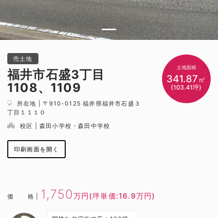
売土地
土地面積
福井市石盛3丁目
341.87
㎡
1108、1109
(103.41坪)
所在地 | 〒910-0125 福井県福井市石盛３
丁目１１１０
校区 | 森田小学校・森田中学校
印刷画面を開く
1,750
万円
(坪単価:16.9万円)
価格
|