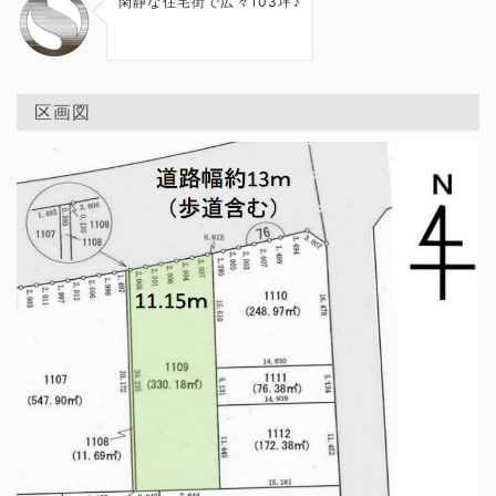
閑静な住宅街で広々103坪♪
区画図