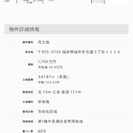
物件詳細情報
売土地
物件種別
〒910-0125 福井県福井市石盛３丁目１１１０
所在地
1,750万円
価格
坪単価:16.9万円
341.87㎡（実測）
土地面積
坪数:103.41坪
北 13m 公道 接面 11.1m
接道状況
所有権
土地権利
市街化区域
都市計画
第1種中高層住居専用地域
用途地域
60%
建ぺい率