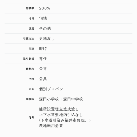
200%
容積率
宅地
地目
その他
現況
更地渡し
引渡方法
即時
引渡
専任
取引態様
公営
飲料水
公共
汚水
個別プロパン
ガス
森田小学校・森田中学校
学校区
擁壁設置埋立造成渡し
上下水道敷地内引込なし
備考
(下水道引込み福井市負担。）
農地転用必要